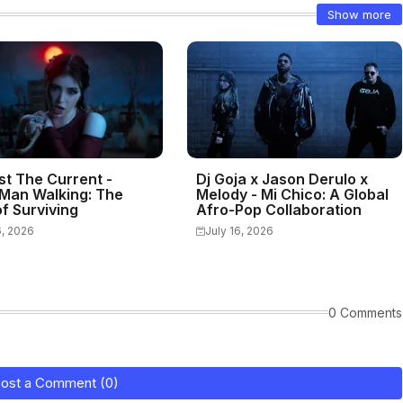
Show more
st The Current -
Dj Goja x Jason Derulo x
Man Walking: The
Melody - Mi Chico: A Global
f Surviving
Afro-Pop Collaboration
6, 2026
July 16, 2026
0 Comments
ost a Comment (0)