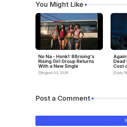
You Might Like
No Na - Honk!: 88rising's
Again
Rising Girl Group Returns
Dead 
With a New Single
Cost o
August 03, 2026
July 1
Post a Comment
P