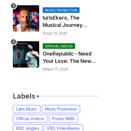
MUSIC PROMOTION
IurisEkero, The
Musical Journey
Behind: Come To Me,
July 12, 2025
I’m A Man and The
Sun, The Wine and
OFFICIAL VIDEOS
OneRepublic - Need
You
Your Love: The New
Single That
April 17, 2026
Celebrates Authentic
Love
Labels
Latin Music
Music Promotion
Official Videos
Promo RMX
RSD Jingles
RSD VideoRemix