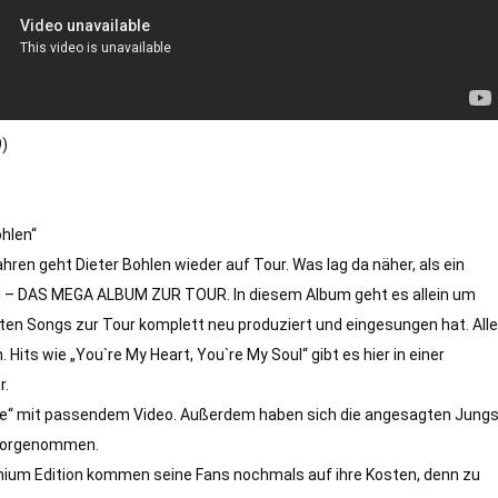
)

len“ 

en geht Dieter Bohlen wieder auf Tour. Was lag da näher, als ein 
 – DAS MEGA ALBUM ZUR TOUR. In diesem Album geht es allein um 
zten Songs zur Tour komplett neu produziert und eingesungen hat. Alle 
its wie „You`re My Heart, You`re My Soul“ gibt es hier in einer 
 

uie“ mit passendem Video. Außerdem haben sich die angesagten Jungs
vorgenommen. 

remium Edition kommen seine Fans nochmals auf ihre Kosten, denn zu 