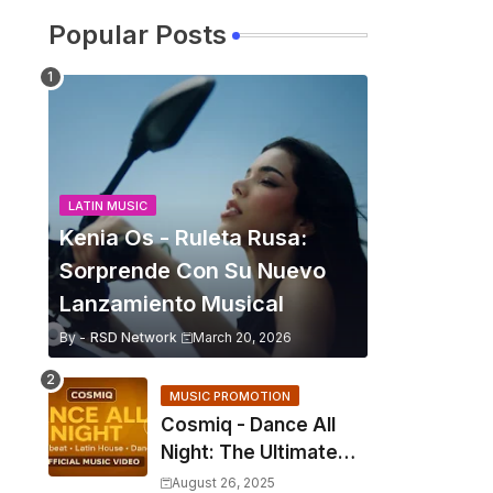
Popular Posts
LATIN MUSIC
Kenia Os - Ruleta Rusa:
Sorprende Con Su Nuevo
Lanzamiento Musical
By -
RSD Network
March 20, 2026
MUSIC PROMOTION
Cosmiq - Dance All
Night: The Ultimate
2025 EDM Anthem
August 26, 2025