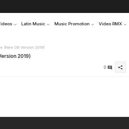
Videos
Latin Music
Music Promotion
Video RMX
ie (New DB Version 2019)
Version 2019)
0