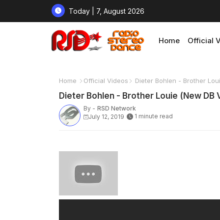
Today | 7, August 2026
Home
Official 
Home
Official Videos
Dieter Bohlen - Brother Lou
Dieter Bohlen - Brother Louie (New DB 
By -
RSD Network
1 minute read
July 12, 2019